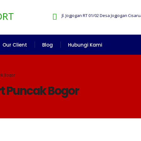
Jl. Jogjogan RT 01/02 Desa Jogjogan Cisar
Our Client
Blog
Hubungi Kami
cak Bogor
rt Puncak Bogor