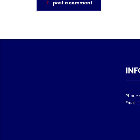
post a comment
INF
Phone :
Email :